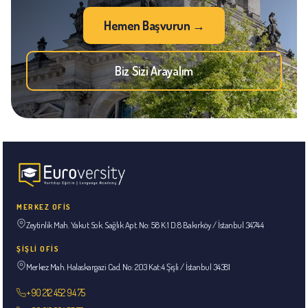
Hemen Başvurun →
Biz Sizi Arayalım
MERKEZ OFİS
Zeytinlik Mah. Yakut Sok. Sağlık Apt. No: 58 K:1 D:8 Bakırköy / İstanbul 34744
ŞİŞLİ OFİS
Merkez Mah. Halaskargazi Cad. No: 203 Kat:4 Şişli / İstanbul 34381
+90 212 452 94 75