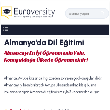
Almanya'da Dil Eğitimi
Almancayı En İyi Öğrenmenin Yolu,
Konuşulduğu Ülkede Öğrenmektir!
Almanca, Avrupa kıtasında İngilizceden sonra en çok konuşulan dildir.
Almancayı iyi bilen biri birçok Avrupa ülkesinde rahatlıkla iş bulma
imkanına sahiptir. Almanca dil eğitimi sırasıyla 3 kademeden oluşur: