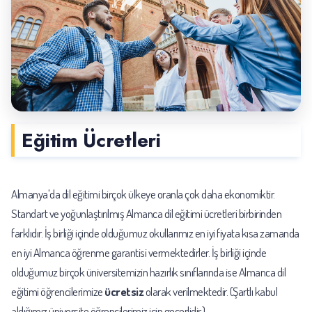
Eğitim Ücretleri
Almanya'da dil eğitimi birçok ülkeye oranla çok daha ekonomiktir.
Standart ve yoğunlaştırılmış Almanca dil eğitimi ücretleri birbirinden
farklıdır. İş birliği içinde olduğumuz okullarımız en iyi fiyata kısa zamanda
en iyi Almanca öğrenme garantisi vermektedirler. İş birliği içinde
olduğumuz birçok üniversitemizin hazırlık sınıflarında ise Almanca dil
eğitimi öğrencilerimize
ücretsiz
olarak verilmektedir. (Şartlı kabul
aldığımız üniversite öğrencilerimiz için geçerlidir.)