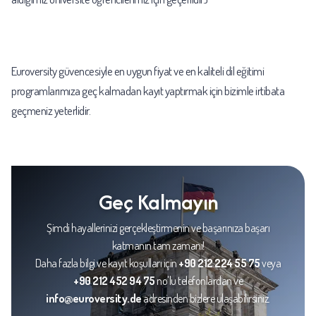
Euroversity güvencesiyle en uygun fiyat ve en kaliteli dil eğitimi
programlarımıza geç kalmadan kayıt yaptırmak için bizimle irtibata
geçmeniz yeterlidir.
Geç Kalmayın
Şimdi hayallerinizi gerçekleştirmenin ve başarınıza başarı
katmanın tam zamanı!
Daha fazla bilgi ve kayıt koşulları için
+90 212 224 55 75
veya
+90 212 452 94 75
no'lu telefonlardan ve
info@euroversity.de
adresinden bizlere ulaşabilirsiniz.