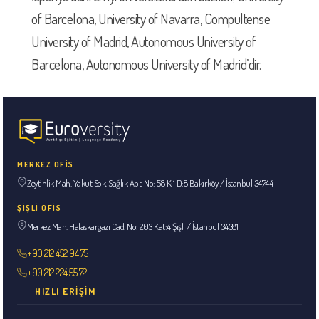
of Barcelona, University of Navarra, Compultense
University of Madrid, Autonomous University of
Barcelona, Autonomous University of Madrid’dir.
MERKEZ OFİS
Zeytinlik Mah. Yakut Sok. Sağlık Apt. No: 58 K:1 D:8 Bakırköy / İstanbul 34744
ŞİŞLİ OFİS
Merkez Mah. Halaskargazi Cad. No: 203 Kat:4 Şişli / İstanbul 34381
+90 212 452 94 75
+90 212 224 55 72
HIZLI ERIŞIM