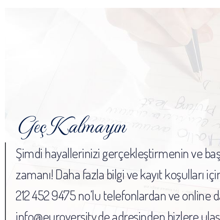
Geç Kalmayın
Şimdi hayallerinizi gerçekleştirmenin ve ba
zamanı! Daha fazla bilgi ve kayıt koşulları i
212 452 9475 no’lu telefonlardan ve online 
info@euroversity.de adresinden bizlere ulaşab