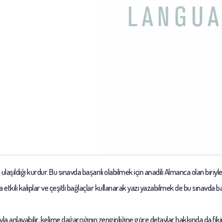
ıldığı kurdur. Bu sınavda başarılı olabilmek için anadili Almanca olan biriyl
ca etkili kalıplar ve çeşitli bağlaçlar kullanarak yazı yazabilmek de bu sınavda baş
 anlayabilir, kelime dağarcığının zenginliğine göre detaylar hakkında da fikir s