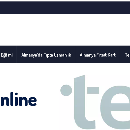
l Eğitimi
Almanya'da Tıpta Uzmanlık
Almanya Fırsat Kart
Tel
Online
u