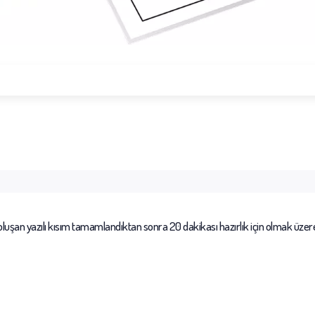
 oluşan yazılı kısım tamamlandıktan sonra 20 dakikası hazırlık için olmak üze