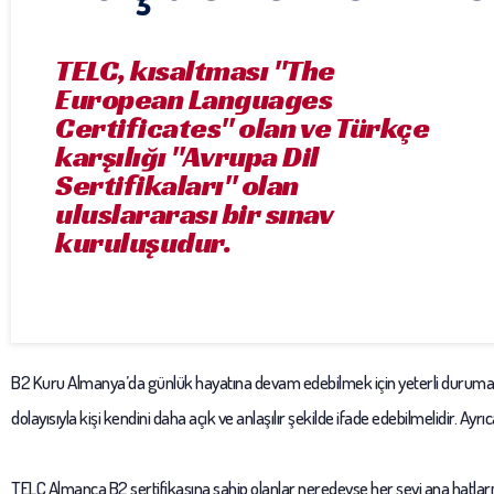
TELC, kısaltması "The
European Languages
Certificates" olan ve Türkçe
karşılığı "Avrupa Dil
Sertifikaları" olan
uluslararası bir sınav
kuruluşudur.
B2 Kuru Almanya’da günlük hayatına devam edebilmek için yeterli duruma ulaş
dolayısıyla kişi kendini daha açık ve anlaşılır şekilde ifade edebilmelidir. Ayrı
TELC Almanca B2 sertifikasına sahip olanlar neredeyse her şeyi ana hatlarıyla