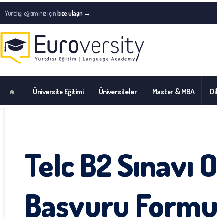
Yurtdışı eğitiminiz için
bize ulaşın →
Üniversite Eğitimi
Üniversiteler
Master & MBA
Di
Telc B2 Sınavı 
Başvuru Form