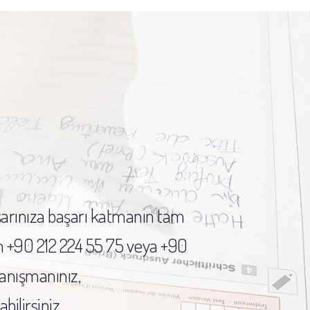
şarınıza başarı katmanın tam
çin +90 212 224 55 75 veya +90
danışmanınız,
ilirsiniz.