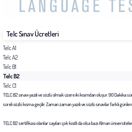
Telc Sınav Ücretleri
Telc A1
Telc A2
Telc B1
Telc B2
Telc C1
TELC B2 sınavı yazılı ve sözlü olmak üzere iki kısımdan oluşur. 90 Dakika s
süreli sözlü kısma geçilir. Zaman zaman yazılı ve sözlü sınavlar farklı günlerde
TELC B2 sertifikası olanlar sayıları çok kısıtlı da olsa bazı Alman üniversitel