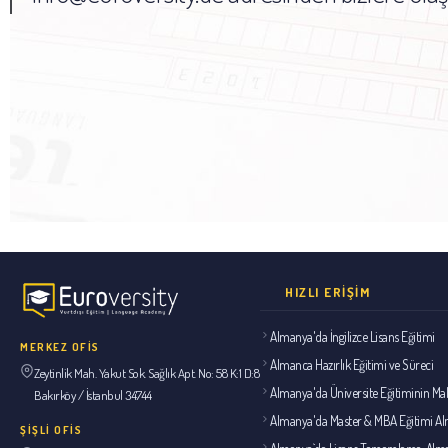
HIZLI ERIŞIM
Almanya'da İngilizce Lisans Eğitimi
MERKEZ OFİS
Almanca Hazırlık Eğitimi ve Süreci
Zeytinlik Mah. Yakut Sok. Sağlık Apt. No: 58 K:1 D:8
Almanya'da Üniversite Eğitiminin Mal
Bakırköy / İstanbul 34744
Almanya'da Master & MBA Eğitimi A
ŞİŞLİ OFİS