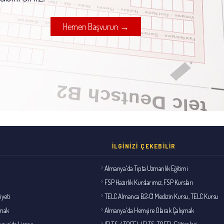
Hemen Başvurun →
İLGINIZI ÇEKEBILIR
Almanya'da Tıpta Uzmanlık Eğitimi
FSP Hazırlık Kurslarımız, FSP Kursları
iyeti
TELC Almanca B2-C1 Medizin Kursu, TELC Kursu
lmak
Almanya'da Hemşire Olarak Çalışmak