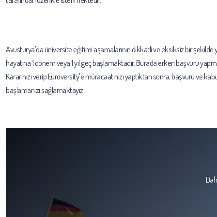
Avusturya'da üniversite eğitimi aşamalarının dikkatli ve eksiksiz bir şek
hayatına 1 dönem veya 1 yıl geç başlamaktadır. Burada erken başvuru yapman
Kararınızı verip Euroversity'e müracaatınızı yaptıktan sonra; başvuru ve kab
başlamanızı sağlamaktayız.
Daha