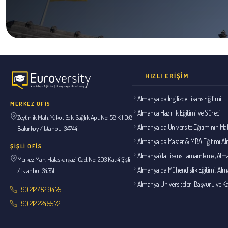
HIZLI ERIŞIM
Almanya'da İngilizce Lisans Eğitimi
MERKEZ OFİS
Almanca Hazırlık Eğitimi ve Süreci
Zeytinlik Mah. Yakut Sok. Sağlık Apt. No: 58 K:1 D:8
Almanya'da Üniversite Eğitiminin Mal
Bakırköy / İstanbul 34744
Almanya'da Master & MBA Eğitimi A
ŞİŞLİ OFİS
Almanya`da Lisans Tamamlama, Alma
Merkez Mah. Halaskargazi Cad. No: 203 Kat:4 Şişli
Almanya'da Mühendislik Eğitimi, Alm
/ İstanbul 34381
Almanya Üniversiteleri Başvuru ve Ka
+90 212 452 94 75
+90 212 224 55 72