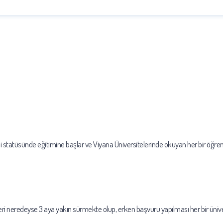
si statüsünde eğitimine başlar ve Viyana Üniversitelerinde okuyan her bir öğren
mleri neredeyse 3 aya yakın sürmekte olup, erken başvuru yapılması her bir üniv