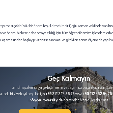
ilde yapılması çok büyük bir önem teşkil etmektedir. Çoğu zaman vaktinde yap
ın önemi bir kere daha ortaya çıktığı için, tüm öğrencilerimize işlemlere er
ul aşamasından başlayıp vizenizin alınması ve gittikten sonra Viyana'da yapılma
Geç Kalmayın
Şimdi hayallerinizi gerçekleştirmenin ve başarınıza başarı katmanın ta
 fazla bilgi ve kayıt koşulları için
+90 212 224 55 75
veya
+90 212 452 94 75
info@euroversity.de
adresinden bizlere ulaşabilirsiniz.