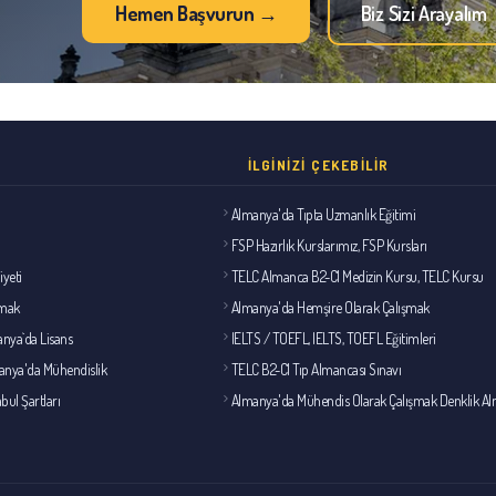
Hemen Başvurun →
Biz Sizi Arayalım
İLGINIZI ÇEKEBILIR
Almanya'da Tıpta Uzmanlık Eğitimi
FSP Hazırlık Kurslarımız, FSP Kursları
iyeti
TELC Almanca B2-C1 Medizin Kursu, TELC Kursu
lmak
Almanya'da Hemşire Olarak Çalışmak
nya`da Lisans
IELTS / TOEFL, IELTS, TOEFL Eğitimleri
anya'da Mühendislik
TELC B2-C1 Tıp Almancası Sınavı
bul Şartları
Almanya'da Mühendis Olarak Çalışmak Denklik A