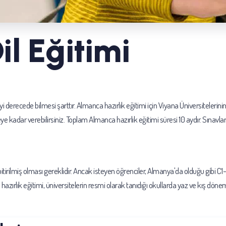
l Eğitimi
 derecede bilmesi şarttır. Almanca hazırlık eğitimi için Viyana Üniversitelerinin
kadar verebilirsiniz. Toplam Almanca hazırlık eğitimi süresi 10 aydır. Sınavlarla 
irilmiş olması gereklidir. Ancak isteyen öğrenciler, Almanya'da olduğu gibi C1-C
ırlık eğitimi, üniversitelerin resmi olarak tanıdığı okullarda yaz ve kış döne