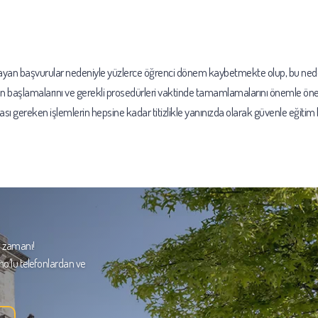
ılmayan başvurular nedeniyle yüzlerce öğrenci dönem kaybetmekte olup, bu ned
ken başlamalarını ve gerekli prosedürleri vaktinde tamamlamalarını önemle ön
sı gereken işlemlerin hepsine kadar titizlikle yanınızda olarak güvenle eğitim
m zamanı!
no'lu telefonlardan ve