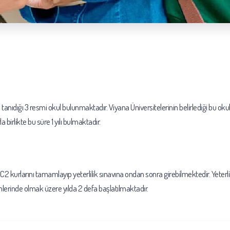
 tanıdığı 3 resmi okul bulunmaktadır. Viyana Üniversitelerinin belirlediği bu oku
birlikte bu süre 1 yılı bulmaktadır.
2 kurlarını tamamlayıp yeterlilik sınavına ondan sonra girebilmektedir. Yeterlil
mlerinde olmak üzere yılda 2 defa başlatılmaktadır.