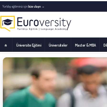
Yurtdışı eğitiminiz için
bize ulaşın →
Üniversite Eğitimi
Üniversiteler
Master & MBA
Di