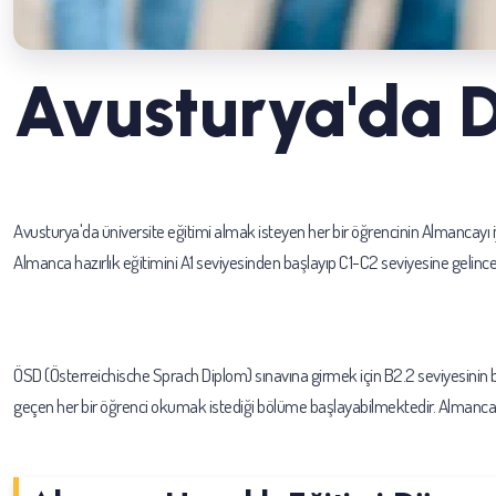
Avusturya'da Di
Avusturya'da üniversite eğitimi almak isteyen her bir öğrencinin Almancayı iyi
Almanca hazırlık eğitimini A1 seviyesinden başlayıp C1-C2 seviyesine gelinceye 
ÖSD (Österreichische Sprach Diplom) sınavına girmek için B2.2 seviyesinin bit
geçen her bir öğrenci okumak istediği bölüme başlayabilmektedir. Almanca haz