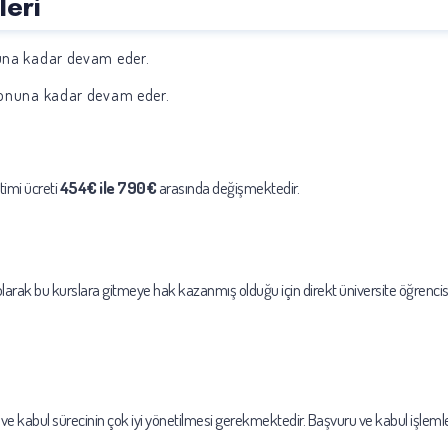
leri
nuna kadar devam eder.
 sonuna kadar devam eder.
timi ücreti
454€ ile 790€
arasında değişmektedir.
 olarak bu kurslara gitmeye hak kazanmış olduğu için direkt üniversite öğrenci
uru ve kabul sürecinin çok iyi yönetilmesi gerekmektedir. Başvuru ve kabul işle