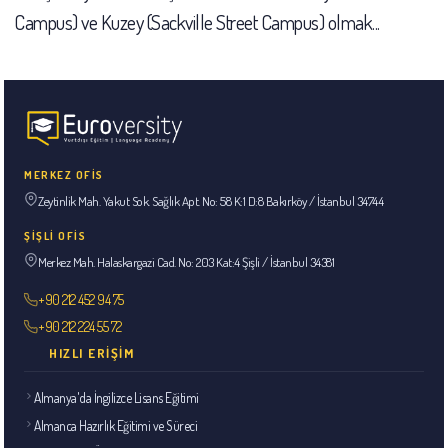
Campus) ve Kuzey (Sackville Street Campus) olmak...
MERKEZ OFİS
Zeytinlik Mah. Yakut Sok. Sağlık Apt. No: 58 K:1 D:8 Bakırköy / İstanbul 34744
ŞİŞLİ OFİS
Merkez Mah. Halaskargazi Cad. No: 203 Kat:4 Şişli / İstanbul 34381
+90 212 452 94 75
+90 212 224 55 72
HIZLI ERIŞIM
Almanya'da İngilizce Lisans Eğitimi
Almanca Hazırlık Eğitimi ve Süreci