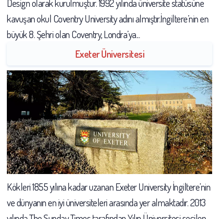
Design olarak kurulmuştur. 1992 yılında üniversite statüsüne
kavuşan okul Coventry University adını almıştır.İngiltere’nin en
büyük 8. Şehri olan Coventry, Londra’ya...
Exeter Üniversitesi
Kökleri 1855 yılına kadar uzanan Exeter University İngiltere’nin
ve dünyanın en iyi üniversiteleri arasında yer almaktadır. 2013
yılında The Sunday Times tarafından Yılın Üniversitesi seçilen