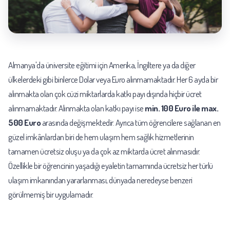
Almanya'da üniversite eğitimi için Amerika, İngiltere ya da diğer
ülkelerdeki gibi binlerce Dolar veya Euro alınmamaktadır. Her 6 ayda bir
alınmakta olan çok cüzi miktarlarda katkı payı dışında hiçbir ücret
alınmamaktadır. Alınmakta olan katkı payı ise
min. 100 Euro ile max.
500 Euro
arasında değişmektedir. Ayrıca tüm öğrencilere sağlanan en
güzel imkânlardan biri de hem ulaşım hem sağlık hizmetlerinin
tamamen ücretsiz oluşu ya da çok az miktarda ücret alınmasıdır.
Özellikle bir öğrencinin yaşadığı eyaletin tamamında ücretsiz her türlü
ulaşım imkanından yararlanması, dünyada neredeyse benzeri
görülmemiş bir uygulamadır.