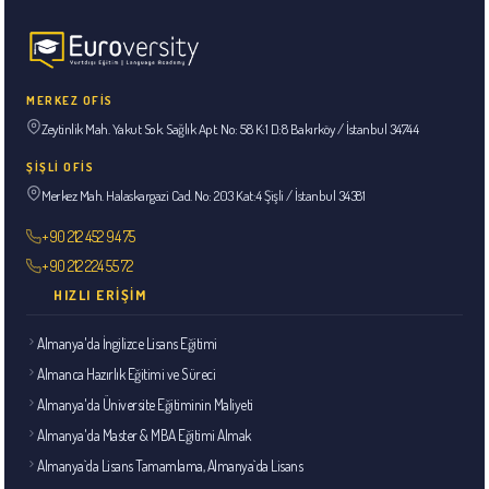
MERKEZ OFİS
Zeytinlik Mah. Yakut Sok. Sağlık Apt. No: 58 K:1 D:8 Bakırköy / İstanbul 34744
ŞİŞLİ OFİS
Merkez Mah. Halaskargazi Cad. No: 203 Kat:4 Şişli / İstanbul 34381
+90 212 452 94 75
+90 212 224 55 72
HIZLI ERIŞIM
Almanya'da İngilizce Lisans Eğitimi
Almanca Hazırlık Eğitimi ve Süreci
Almanya'da Üniversite Eğitiminin Maliyeti
Almanya'da Master & MBA Eğitimi Almak
Almanya`da Lisans Tamamlama, Almanya`da Lisans