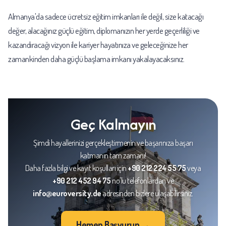
Almanya'da sadece ücretsiz eğitim imkanları ile değil, size katacağı
değer, alacağınız güçlü eğitim, diplomanızın her yerde geçerliliği ve
kazandıracağı vizyon ile kariyer hayatınıza ve geleceğinize her
zamankinden daha güçlü başlama imkanı yakalayacaksınız.
Geç Kalmayın
Şimdi hayallerinizi gerçekleştirmenin ve başarınıza başarı
katmanın tam zamanı!
Daha fazla bilgi ve kayıt koşulları için
+90 212 224 55 75
veya
+90 212 452 94 75
no'lu telefonlardan ve
info@euroversity.de
adresinden bizlere ulaşabilirsiniz.
Hemen Başvurun →