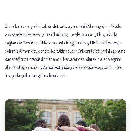
Ülke olarak sosyal hukuk devleti anlayışına sahip Almanya, bu ülkede
yaşayan herkesin en iyi koşullarda eğitim almalarını eşit koşullarda
sağlamak üzerine politikalara sahiptir. Eğitimde eşitlik ilkesini prensip
edinmiş Alman devletinde ilkokuldan tutun üniversite eğitiminin sonuna
kadar eğitim ücretsizdir. Yabancı ülke vatandaşı olarak burada eğitim
almak isteyen herkes, Alman vatandaşı ve bu ülkede yaşayan herkes
ile aynı koşullarda eğitim almaktadır.