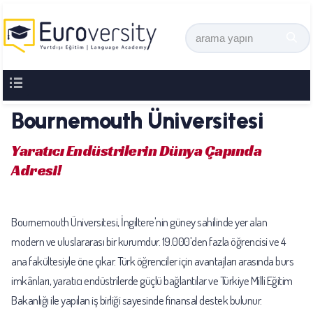
Bournemouth Üniversitesi
Yaratıcı Endüstrilerin Dünya Çapında
Adresi!
Bournemouth Üniversitesi, İngiltere'nin güney sahilinde yer alan
modern ve uluslararası bir kurumdur. 19.000'den fazla öğrencisi ve 4
ana fakültesiyle öne çıkar. Türk öğrenciler için avantajları arasında burs
imkânları, yaratıcı endüstrilerde güçlü bağlantılar ve Türkiye Milli Eğitim
Bakanlığı ile yapılan iş birliği sayesinde finansal destek bulunur.