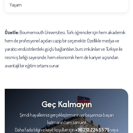
Yaşam
Özetle:
Bournemouth Üniversitesi, Türk öğrenciler için hem akademik
hem de profesyonel açıdan cazip bir seçenektir. Özellikle medya ve
yaratıcı endüstrilerdeki güçlü bağlantıları, burs imkânları ve Türkiye ile
resmi iş birliği sayesinde; hem ekonomik hem de kariyer açısından
avantajlı bir eğitim ortamı sunar.
Geç Kalmayın
Şimdi hayallerinizi gerçekleştirmenin ve başarınıza başarı
katmanın tam zamanı!
Daha fazla bilgi ve kayıt koşulları için
+90 212 224 55 75
veya