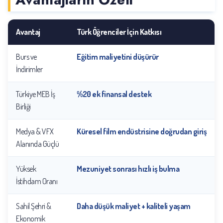
Avantaj
Türk Öğrenciler İçin Katkısı
Burs ve
Eğitim maliyetini düşürür
İndirimler
Türkiye MEB İş
%20 ek finansal destek
Birliği
Medya & VFX
Küresel film endüstrisine doğrudan giriş
Alanında Güçlü
Yüksek
Mezuniyet sonrası hızlı iş bulma
İstihdam Oranı
Sahil Şehri &
Daha düşük maliyet + kaliteli yaşam
Ekonomik