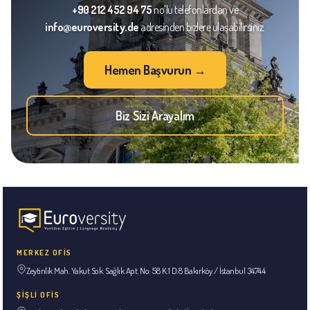
+90 212 452 94 75
no'lu telefonlardan ve
info@euroversity.de
adresinden bizlere ulaşabilirsiniz.
Hemen Başvurun →
Biz Sizi Arayalım
MERKEZ OFİS
Zeytinlik Mah. Yakut Sok. Sağlık Apt. No: 58 K:1 D:8 Bakırköy / İstanbul 34744
ŞİŞLİ OFİS