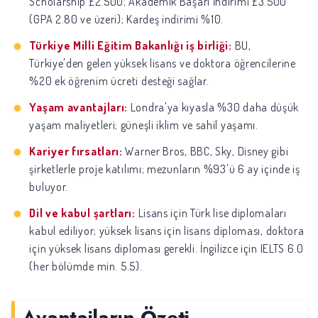
Scholarship £2.500; Akademik Başarı İndirimi £3.500
(GPA 2.80 ve üzeri); Kardeş indirimi %10.
Türkiye Milli Eğitim Bakanlığı iş birliği:
BU,
Türkiye'den gelen yüksek lisans ve doktora öğrencilerine
%20 ek öğrenim ücreti desteği sağlar.
Yaşam avantajları:
Londra'ya kıyasla %30 daha düşük
yaşam maliyetleri; güneşli iklim ve sahil yaşamı.
Kariyer fırsatları:
Warner Bros, BBC, Sky, Disney gibi
şirketlerle proje katılımı; mezunların %93'ü 6 ay içinde iş
buluyor.
Dil ve kabul şartları:
Lisans için Türk lise diplomaları
kabul ediliyor; yüksek lisans için lisans diploması, doktora
için yüksek lisans diploması gerekli. İngilizce için IELTS 6.0
(her bölümde min. 5.5).
Avantajların Özeti