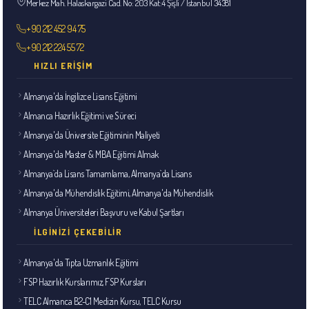
Merkez Mah. Halaskargazi Cad. No: 203 Kat:4 Şişli / İstanbul 34381
+90 212 452 94 75
+90 212 224 55 72
HIZLI ERIŞIM
Almanya'da İngilizce Lisans Eğitimi
Almanca Hazırlık Eğitimi ve Süreci
Almanya'da Üniversite Eğitiminin Maliyeti
Almanya'da Master & MBA Eğitimi Almak
Almanya`da Lisans Tamamlama, Almanya`da Lisans
Almanya'da Mühendislik Eğitimi, Almanya'da Mühendislik
Almanya Üniversiteleri Başvuru ve Kabul Şartları
İLGINIZI ÇEKEBILIR
Almanya'da Tıpta Uzmanlık Eğitimi
FSP Hazırlık Kurslarımız, FSP Kursları
TELC Almanca B2-C1 Medizin Kursu, TELC Kursu