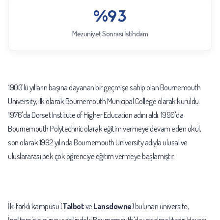
%93
Mezuniyet Sonrası İstihdam
1900'lü yılların başına dayanan bir geçmişe sahip olan Bournemouth
University, ilk olarak Bournemouth Municipal College olarak kuruldu.
1976'da Dorset Institute of Higher Education adını aldı. 1990'da
Bournemouth Polytechnic olarak eğitim vermeye devam eden okul,
son olarak 1992 yılında Bournemouth University adıyla ulusal ve
uluslararası pek çok öğrenciye eğitim vermeye başlamıştır.
İki farklı kampüsü (
Talbot
ve
Lansdowne
) bulunan üniversite,
İngiltere'nin güney sahilindeki Bournemouth'da yer almaktadır. Havası