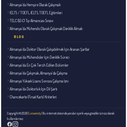
Almanya'da Hemşire Olarak Çalışmak
IELTS / TOEFL, IELTS, TOEFL Eğitimleri
TELC B2-C1 Tıp Almancası Sınavı
Almanya'da Mühendis Olarak Çalışmak Denklik Almak
BLOG
Almanya'da Doktor Olarak Çalışabilmek İçin Aranan Şartlar
Almanya'da Mühendisler İçin Denklik Süreci
Almanya'da En Çok Tercih Edilen Bölümler
Almanya'da Çalışmak, Almanya'da Çalışma
Almanya Yüksek Lisans Sonrası Çalışma İzni
Almanya'da Doktorluk İçin Dil Şartı
Chancekarte (Fırsat Kartı) Kriterleri
Copyright ©2026
Euroversity
| Bu internet sitesinde yer alan içerik veya görseller izinsiz olarak
kullanılamaz.