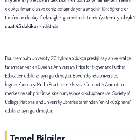
oldukça ılıman olan ve deniz kenarında yer alan şehir, Türk öğrenciler
tarafından oldukça fazla rağbet görmektedir. Londra'ya trenle yaklaşık
1
saat 45 dakika
uzaklıktadır.
Bournemouth University, 2011 yılında oldukça prestijli sayılan ve Kraliçe
tarafından verilen Queen's Anniversary Prize for Higher and Further
Education ödülüne layık görülmüştür. Bunun dışında üniversite,
İngiltere'nin en iyi Media Practice merkezi ve Computer Animation
merkezine sahiptir. Üniversite bünyesindeki kütüphane ise, Society of
College, National and University Libraries tarafından "en iyi kütüphane"
ödülüne layık görülmüştür.
Temel Bilgiler