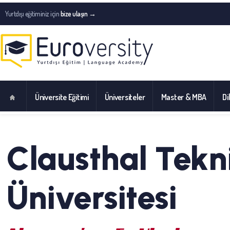
Yurtdışı eğitiminiz için
bize ulaşın →
Üniversite Eğitimi
Üniversiteler
Master & MBA
Di
Clausthal Tekn
Üniversitesi