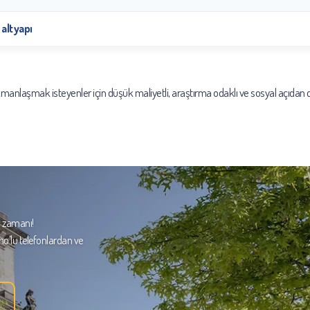
 altyapı
 uzmanlaşmak isteyenler için düşük maliyetli, araştırma odaklı ve sosyal açıdan d
m zamanı!
no'lu telefonlardan ve