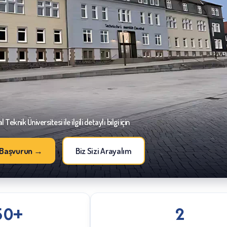
 Teknik Üniversitesi ile ilgili detaylı bilgi için
Başvurun →
Biz Sizi Arayalım
50+
2