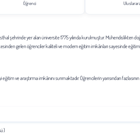
Öğrenci
Uluslarar
hal şehrinde yer alan üniversite 1775 yılında kurulmuştur. Mühendislikten doğa
lkesinden gelen öğrenciler kaliteli ve modern eğitim imkânları sayesinde eğit
iyi eğitim ve araştırma imkânını sunmaktadır. Öğrencilerin yarısından fazlasının
sü)