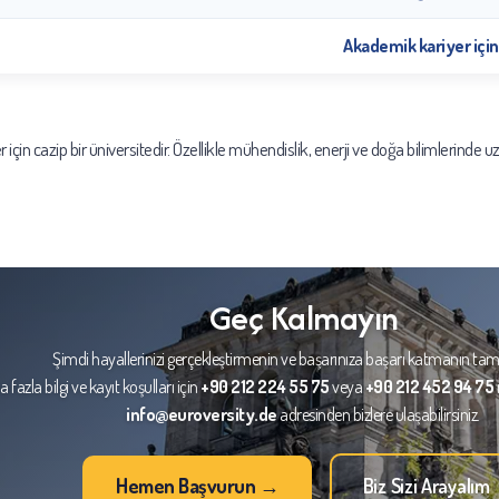
Akademik kariyer için
 için cazip bir üniversitedir. Özellikle mühendislik, enerji ve doğa bilimlerinde
Geç Kalmayın
Şimdi hayallerinizi gerçekleştirmenin ve başarınıza başarı katmanın ta
 fazla bilgi ve kayıt koşulları için
+90 212 224 55 75
veya
+90 212 452 94 75
info@euroversity.de
adresinden bizlere ulaşabilirsiniz.
Hemen Başvurun →
Biz Sizi Arayalım