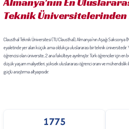
Almanya'nın En Uluslarara
Teknik Üniversitelerinden 
Clausthal Teknik Üniversitesi (TU Clausthal), Almanya'nın Aşağı Saksonya 
eyaletinde yer alan küçük ama oldukça uluslararası bir teknik üniversitedir.
öğrencisi olan üniversite, 2 ana fakülteye ayrılmıştır. Türk öğrenciler için en 
düşük yaşam maliyetleri, yüksek uluslararası öğrenci oranı ve mühendislik i
güçlü araştırma altyapısıdır.
1775