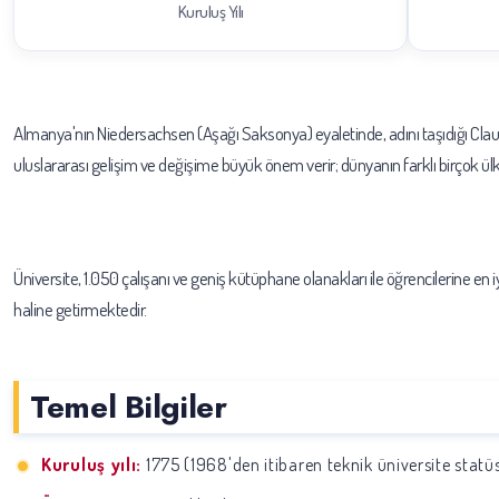
Kuruluş Yılı
Almanya'nın Niedersachsen (Aşağı Saksonya) eyaletinde, adını taşıdığı Claust
uluslararası gelişim ve değişime büyük önem verir; dünyanın farklı birçok ü
Üniversite, 1.050 çalışanı ve geniş kütüphane olanakları ile öğrencilerine en 
haline getirmektedir.
Temel Bilgiler
Kuruluş yılı:
1775 (1968'den itibaren teknik üniversite statü