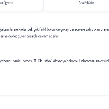
ası Öğrenci
Ana Fakülte
 bilimlerine kadar pek çok farklı bölümde çok iyi derecelere sahip olan üniver
imlerine devlet güvencesinde devam ederler.
 yabancı uyruklu olması, TU Clausthal'ı Almanya'daki en uluslararası üniversitel