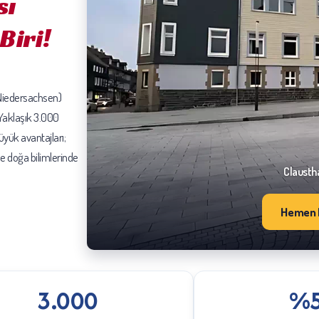
sı
Biri!
(Niedersachsen)
 Yaklaşık 3.000
büyük avantajları;
le doğa bilimlerinde
Clausthal
Hemen 
3.000
%