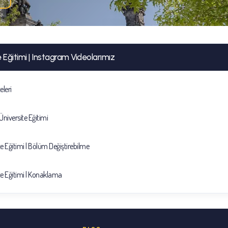
Eğitimi | Instagram Videolarımız
eleri
niversite Eğitimi
 Eğitimi | Bölüm Değiştirebilme
e Eğitimi | Konaklama