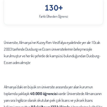
130+
Farklı Ülkeden Öğrenci
Üniversite, Almanya'nın Kuzey Ren-Vestfalya eyaletinde yer alır. 1 Ocak
2003 tarihinde Duisburg ve Essen üniversitelerinin birleşmesiyle
kurulmuştur ve her iki şehirde de kampüsü bulunduğundan Duisburg-
Essen adını almıştır.
Almanya'daki en büyük on üniversite arasında yer alan kurumun
toplamda yaklaşık
40.000 öğrencisi
vardır. Üniversitede Almancanın
yanı sıra İngilizce olarak okutulan pek çok lisans ve yüksek lisans
bölümü mevcuttur.
11 fakülte ve 123 bölümle
öğrencilerine kaliteli bir