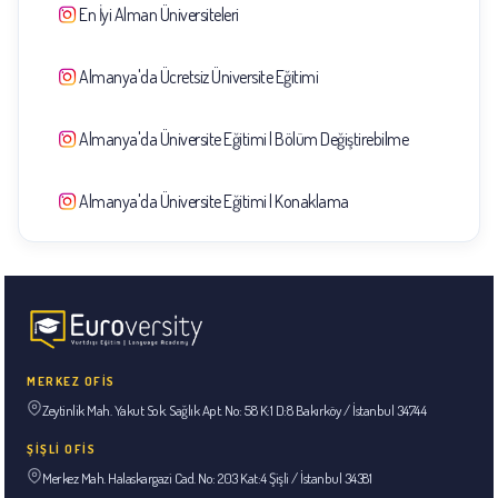
En İyi Alman Üniversiteleri
Almanya'da Ücretsiz Üniversite Eğitimi
Almanya'da Üniversite Eğitimi | Bölüm Değiştirebilme
Almanya'da Üniversite Eğitimi | Konaklama
MERKEZ OFİS
Zeytinlik Mah. Yakut Sok. Sağlık Apt. No: 58 K:1 D:8 Bakırköy / İstanbul 34744
ŞİŞLİ OFİS
Merkez Mah. Halaskargazi Cad. No: 203 Kat:4 Şişli / İstanbul 34381