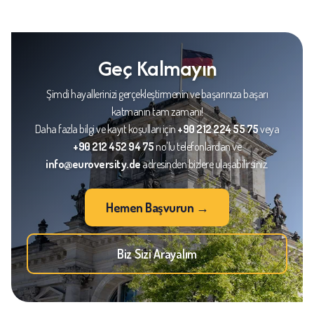
Geç Kalmayın
Şimdi hayallerinizi gerçekleştirmenin ve başarınıza başarı
katmanın tam zamanı!
Daha fazla bilgi ve kayıt koşulları için
+90 212 224 55 75
veya
+90 212 452 94 75
no'lu telefonlardan ve
info@euroversity.de
adresinden bizlere ulaşabilirsiniz.
Hemen Başvurun →
Biz Sizi Arayalım