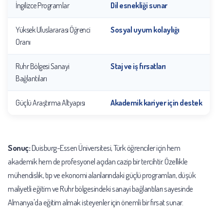
İngilizce Programlar
Dil esnekliği sunar
Yüksek Uluslararası Öğrenci
Sosyal uyum kolaylığı
Oranı
Ruhr Bölgesi Sanayi
Staj ve iş fırsatları
Bağlantıları
Güçlü Araştırma Altyapısı
Akademik kariyer için destek
Sonuç:
Duisburg-Essen Üniversitesi, Türk öğrenciler için hem
akademik hem de profesyonel açıdan cazip bir tercihtir. Özellikle
mühendislik, tıp ve ekonomi alanlarındaki güçlü programları, düşük
maliyetli eğitim ve Ruhr bölgesindeki sanayi bağlantıları sayesinde
Almanya'da eğitim almak isteyenler için önemli bir fırsat sunar.