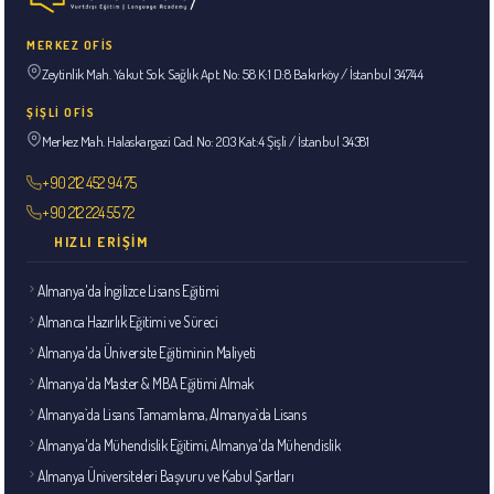
MERKEZ OFİS
Zeytinlik Mah. Yakut Sok. Sağlık Apt. No: 58 K:1 D:8 Bakırköy / İstanbul 34744
ŞİŞLİ OFİS
Merkez Mah. Halaskargazi Cad. No: 203 Kat:4 Şişli / İstanbul 34381
+90 212 452 94 75
+90 212 224 55 72
HIZLI ERIŞIM
Almanya'da İngilizce Lisans Eğitimi
Almanca Hazırlık Eğitimi ve Süreci
Almanya'da Üniversite Eğitiminin Maliyeti
Almanya'da Master & MBA Eğitimi Almak
Almanya`da Lisans Tamamlama, Almanya`da Lisans
Almanya'da Mühendislik Eğitimi, Almanya'da Mühendislik
Almanya Üniversiteleri Başvuru ve Kabul Şartları