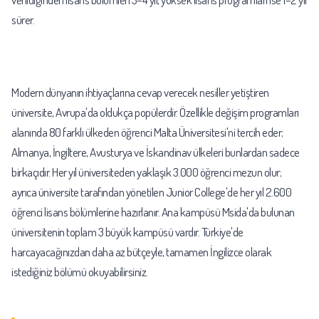
sürer.
Modern dünyanın ihtiyaçlarına cevap verecek nesiller yetiştiren
üniversite, Avrupa'da oldukça popülerdir. Özellikle değişim programları
alanında 80 farklı ülkeden öğrenci Malta Üniversitesi'ni tercih eder;
Almanya, İngiltere, Avusturya ve İskandinav ülkeleri bunlardan sadece
birkaçıdır. Her yıl üniversiteden yaklaşık 3.000 öğrenci mezun olur;
ayrıca üniversite tarafından yönetilen Junior College'de her yıl 2.600
öğrenci lisans bölümlerine hazırlanır. Ana kampüsü Msida'da bulunan
üniversitenin toplam 3 büyük kampüsü vardır. Türkiye'de
harcayacağınızdan daha az bütçeyle, tamamen İngilizce olarak
istediğiniz bölümü okuyabilirsiniz.