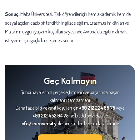
Sonuç:
Malta Üniversitesi, Türk öğrenciler için hem akademik hem de
sosyal açıdan cazip bir tercihtir. İngilizce eğitim, Erasmus imkânları ve
Malta'nın uygun yaşam koşulları sayesinde Avrupa'da eğitim almak
isteyenler için güçlü bir seçenek sunar.
Geç Kalmayın
Şimdi hayallerinizi gerçekleştirmenin ve başarınıza başarı
katmanın tam zamanı!
Daha fazla bilgi ve kayıt koşulları için
+90 212 224 55 75
veya
+90 212 452 94 75
no'lu telefonlardan ve
info@euroversity.de
adresinden bizlere ulaşabilirsiniz.