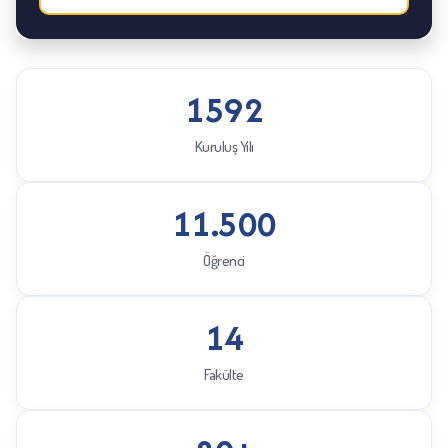
1592
Kuruluş Yılı
11.500
Öğrenci
14
Fakülte