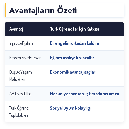
Avantajların Özeti
Avantaj
Türk Öğrenciler İçin Katkısı
İngilizce Eğitim
Dil engelini ortadan kaldırır
Erasmus ve Burslar
Eğitim maliyetini azaltır
Düşük Yaşam
Ekonomik avantaj sağlar
Maliyetleri
AB Üyesi Ülke
Mezuniyet sonrası iş fırsatlarını artırır
Türk Öğrenci
Sosyal uyum kolaylığı
Toplulukları