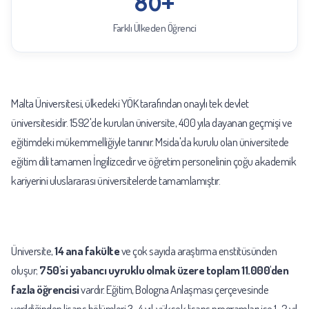
80+
Farklı Ülkeden Öğrenci
Malta Üniversitesi, ülkedeki YÖK tarafından onaylı tek devlet
üniversitesidir. 1592'de kurulan üniversite, 400 yıla dayanan geçmişi ve
eğitimdeki mükemmelliğiyle tanınır. Msida'da kurulu olan üniversitede
eğitim dili tamamen İngilizcedir ve öğretim personelinin çoğu akademik
kariyerini uluslararası üniversitelerde tamamlamıştır.
Üniversite,
14 ana fakülte
ve çok sayıda araştırma enstitüsünden
oluşur;
750'si yabancı uyruklu olmak üzere toplam 11.000'den
fazla öğrencisi
vardır. Eğitim, Bologna Anlaşması çerçevesinde
verildiğinden lisans bölümleri 3–4 yıl, yüksek lisans programları ise 1–2 yıl