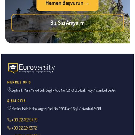
Hemen Başvurun →
Biz Sizi Arayalım
MERKEZ OFİS
Zeytinlik Mah. Yakut Sok. Sağlık Apt. No: 58 K:1 D:8 Bakırköy / İstanbul 34744
ŞİŞLİ OFİS
Merkez Mah. Halaskargazi Cad. No: 203 Kat:4 Şişli / İstanbul 34381
+90 212 452 94 75
+90 212 224 55 72