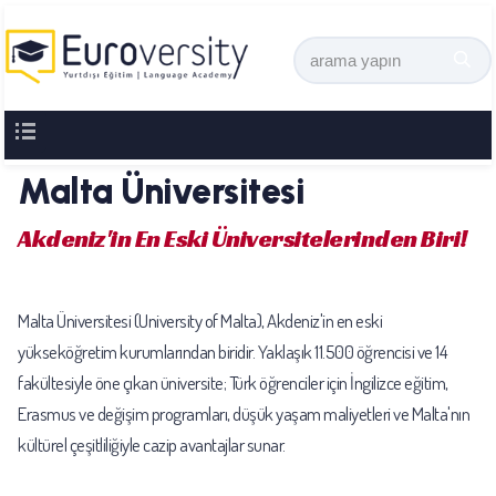
Malta Üniversitesi
Akdeniz'in En Eski Üniversitelerinden Biri!
Malta Üniversitesi (University of Malta), Akdeniz'in en eski
yükseköğretim kurumlarından biridir. Yaklaşık 11.500 öğrencisi ve 14
fakültesiyle öne çıkan üniversite; Türk öğrenciler için İngilizce eğitim,
Erasmus ve değişim programları, düşük yaşam maliyetleri ve Malta'nın
kültürel çeşitliliğiyle cazip avantajlar sunar.