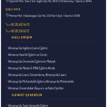
Zeytinlik Mah. Yakut Sok. Sağlık Apt. No: 58 K:1 D:8 Bakırköy / İstanbul 34744
ŞİŞLİ OFİS
Merkez Mah. Halaskargazi Cad. No: 203 Kat:4 Şişli / İstanbul 34381
+90 212 452 94 75
+90 212 224 55 72
HIZLI ERIŞIM
Almanya'da İngilizce Lisans Eğitimi
Almanca Hazırlık Eğitimi ve Süreci
Almanya'da Üniversite Eğitiminin Maliyeti
Almanya'da Master & MBA Eğitimi Almak
Almanya`da Lisans Tamamlama, Almanya`da Lisans
Almanya'da Mühendislik Eğitimi, Almanya'da Mühendislik
Almanya Üniversiteleri Başvuru ve Kabul Şartları
İLGINIZI ÇEKEBILIR
Almanya'da Tıpta Uzmanlık Eğitimi