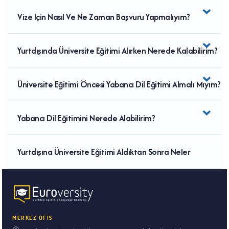
Için Hangi Evraklar Gereklidir?
Vize Için Nasıl Ve Ne Zaman Başvuru Yapmalıyım?
Yurtdışında Üniversite Eğitimi Alırken Nerede Kalabilirim?
Üniversite Eğitimi Öncesi Yabancı Dil Eğitimi Almalı Mıyım?
Yabancı Dil Eğitimini Nerede Alabilirim?
Yurtdışına Üniversite Eğitimi Aldıktan Sonra Neler
Yapmalıyım?
MERKEZ OFİS