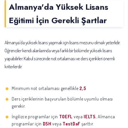
Almanya'da Yüksek Lisans
Eğitimi İçin Gerekli Şartlar
Almanya'da yüksek lisans yapmak için lisans mezunu olmak yeterlidir.
Öğrenciler kendi alanlarında veya farklı bir bölümde yüksek lisans
yapabilirler. Kabul sürecinde not ortalaması ve ders içerikleri önemli
kriterlerdir.
Minimum not ortalaması genellikle
2,5
Ders içeriklerinin başvurulan bölümle uyumlu olması
gerekir.
İngilizce programlar için
TOEFL
veya
IELTS
, Almanca
programlar için
DSH
veya
TestDaF
şarttır.