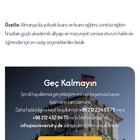
Özetle:
Almanya'da yüksek lisans ve lisans eğitimi, ücretsiz eğitim
fırsatları, güçlü akademik altyapı ve mezuniyet sonrası oturum hakkı ile
öğrenciler için en cazip seçeneklerden biridir.
Geç Kalmayın
Şimdi hayallerinizi gerçekleştirmenin ve başarınıza başarı
katmanın tam zamanı!
Daha fazla bilgi ve kayıt koşulları için
+90 212 224 55 75
veya
+90 212 452 94 75
no'lu telefonlardan ve
info@euroversity.de
adresinden bizlere ulaşabilirsiniz.