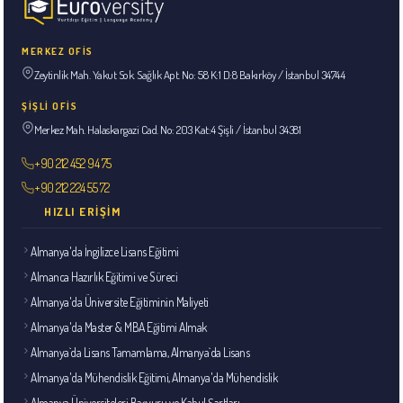
MERKEZ OFİS
Zeytinlik Mah. Yakut Sok. Sağlık Apt. No: 58 K:1 D:8 Bakırköy / İstanbul 34744
ŞİŞLİ OFİS
Merkez Mah. Halaskargazi Cad. No: 203 Kat:4 Şişli / İstanbul 34381
+90 212 452 94 75
+90 212 224 55 72
HIZLI ERIŞIM
Almanya'da İngilizce Lisans Eğitimi
Almanca Hazırlık Eğitimi ve Süreci
Almanya'da Üniversite Eğitiminin Maliyeti
Almanya'da Master & MBA Eğitimi Almak
Almanya`da Lisans Tamamlama, Almanya`da Lisans
Almanya'da Mühendislik Eğitimi, Almanya'da Mühendislik
Almanya Üniversiteleri Başvuru ve Kabul Şartları